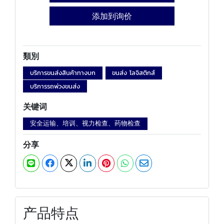
添加到询价
類別
บริการขนส่งสินค้าทางบก
ขนส่ง โลจิสติกส์
บริการรถพ่วงขนส่ง
关键词
安全运输、培训、视力检查、药物检查
分享
产品特点