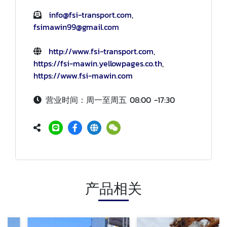
info@fsi-transport.com
,
fsimawin99@gmail.com
http://www.fsi-transport.com
,
https://fsi-mawin.yellowpages.co.th
,
https://www.fsi-mawin.com
营业时间：周一至周五 08:00 -17:30
产品相关